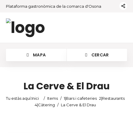
Plataforma gastronòmica de la comarca d'Osona
MAPA
CERCAR
La Cerve & El Drau
Tu estàs aquí:
Inici
/
Items
/
1|Bars i cafeteries
2|Restaurants
4|Càtering
/
La Cerve & El Drau