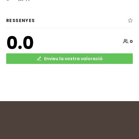
RESSENYES
0.0
0
Envieu la vostra valoració