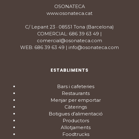
OSONATECA
www.osonateca.cat
C/ Lepant 23 · 08551 Tona (Barcelona)
COMERCIAL: 686 39 63 49 |
comercial@osonateca.com
WEB: 686 39 63 49 | info@osonateca.com
ESTABLIMENTS
Bars i cafeteries
Restaurants
Menjar per emportar
Càterings
Botigues d’alimentació
Productors
Allotjaments
Foodtrucks