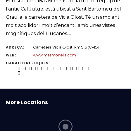
El restaurant Mas Monells, de la mà de l’equip de
l’antic Cal Jutge, està ubicat a Sant Bartomeu del
Grau, a la carretera de Vic a Olost. Té un ambient
molt acollidor i molt d’encant, amb unes vistes
magnífiques del Lluçanès.…
ADREÇA:
Carretera Vic a Olost, km 9,6 (C–154)
WEB:
www.masmonells.com
CARACTERÍSTIQUES:
More Locations