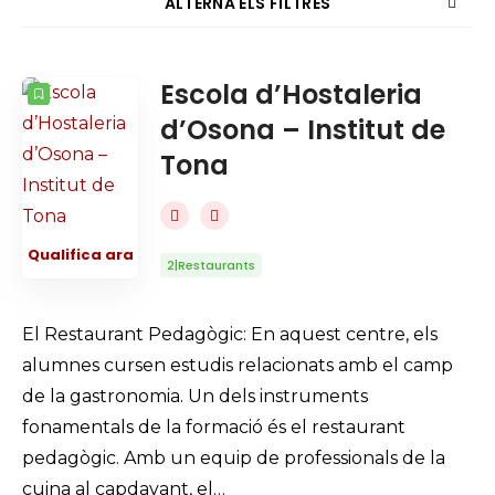
ALTERNA ELS FILTRES
COMPTADOR
ORDENAT PER
Escola d’Hostaleria
Cercar
d’Osona – Institut de
ORDRE
Tona
Qualifica ara
2|Restaurants
El Restaurant Pedagògic: En aquest centre, els
alumnes cursen estudis relacionats amb el camp
de la gastronomia. Un dels instruments
fonamentals de la formació és el restaurant
pedagògic. Amb un equip de professionals de la
cuina al capdavant, el…