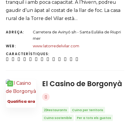
tranquil i amb poca capacitat. A l’hivern, podreu
gaudir d’un àpat al costat de la llar de foc. La casa
rural de la Torre del Vilar està…
ADREÇA:
Carretera de Avinyó s/n - Santa Eulàlia de Riupri
mer
WEB:
www.latorredelvilar.com
CARACTERÍSTIQUES:
El Casino de Borgonyà
Qualifica ara
2|Restaurants
Cuina per territoris
Cuina sostenible
Per a tots els gustos