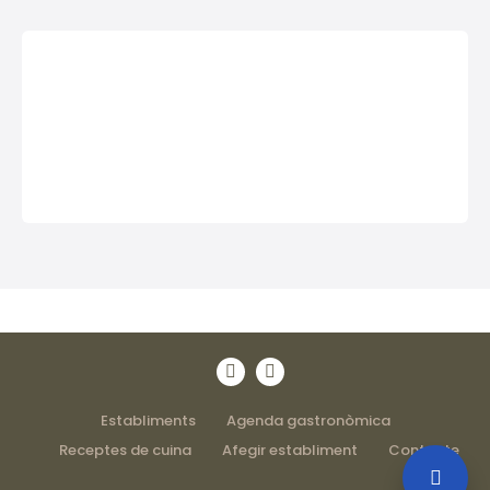
Establiments
Agenda gastronòmica
Receptes de cuina
Afegir establiment
Contacte