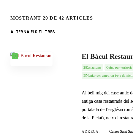
MOSTRANT 20 DE 42 ARTICLES
ALTERNA ELS FILTRES
COMPTADOR
ORDENAT PER
ORDRE
El Bàcul Restau
2|Restaurants
Cuina per territoris
3|Menjar per emportar i/o a domicil
Al bell mig del casc antic 
antiga casa restaurada del 
portalada de l’església rom
de la Pietat), neix el rest
Carrer Sant Sa
ADREÇA: