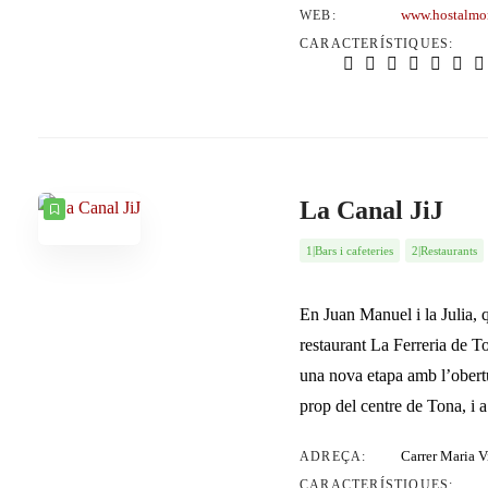
www.hostalmon
WEB:
CARACTERÍSTIQUES:
La Canal JiJ
1|Bars i cafeteries
2|Restaurants
En Juan Manuel i la Julia,
restaurant La Ferreria de T
una nova etapa amb l’obertu
prop del centre de Tona, i 
Carrer Maria V
ADREÇA:
CARACTERÍSTIQUES: