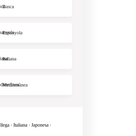
Basca
Espanyola
Italiana
Mediterrànea
lega · Italiana · Japonesa ·