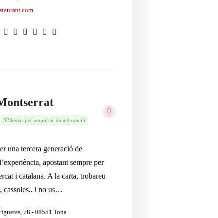
staurant.com
Montserrat
3|Menjar per emportar i/o a domicili
 per una tercera generació de
d’experiència, apostant sempre per
rcat i catalana. A la carta, trobareu
, cassoles.. i no us…
Figueres, 78 - 08551 Tona