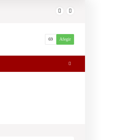
69
Afegir