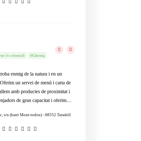
ar i/o a domicili
4|Càtering
troba enmig de la natura i en un
 Oferim un servei de menú i carta de
llem amb productes de proximitat i
enjadors de gran capacitat i oferim…
ic, s/n (barri Mont-rodon) - 08552 Taradell