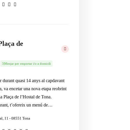
Plaça de
3|Menjar per emportar i/o a domicili
r durant quasi 14 anys al capdavant
la, va encetar una nova etapa reobrint
la Plaça de l’Hostal de Tona.
urant, t’ofereix un menú de…
tal, 11 - 08551 Tona