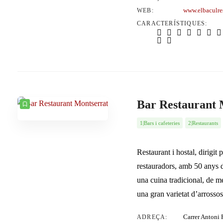
www.elbaculre
WEB:
CARACTERÍSTIQUES:
Bar Restaurant 
1|Bars i cafeteries
2|Restaurants
Restaurant i hostal, dirigit
restauradors, amb 50 anys 
una cuina tradicional, de me
una gran varietat d’arrossos
Carrer Antoni 
ADREÇA: