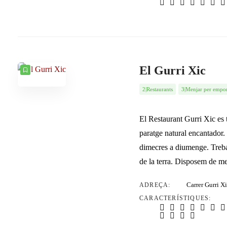
El Gurri Xic
2|Restaurants
3|Menjar per emport
El Restaurant Gurri Xic es 
paratge natural encantador.
dimecres a diumenge. Treba
de la terra. Disposem de m
Carrer Gurri X
ADREÇA:
CARACTERÍSTIQUES: