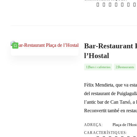
Bar-Restaurant 
l’Hostal
1|Bars i cafeteries
2|Restaurants
Fèlix Mendieta, que va esta
del restaurant de Puiglagul
l’antic bar de Can Tarsó, a 
Reconvertit també en resta
Plaça de l'Hos
ADREÇA:
CARACTERÍSTIQUES: