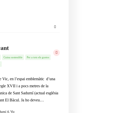
rant
Cuina sostenible
Per a tots els gustos
i
de Vic, en l’espai emblemàtic d’una
segle XVII i a pocs metres de la
ànica de Sant Sadurní (actual església
aurant El Bàcul. Ja ho deveu…
durní 4, Vic