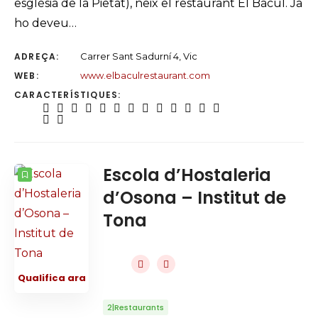
església de la Pietat), neix el restaurant El Bàcul. Ja
ho deveu…
ADREÇA:
Carrer Sant Sadurní 4, Vic
WEB:
www.elbaculrestaurant.com
CARACTERÍSTIQUES:
Escola d’Hostaleria
d’Osona – Institut de
Tona
Qualifica ara
2|Restaurants