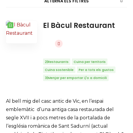
ALTERNA ELS FILTRES
COMPTADOR
ORDENAT PER
El Bàcul Restaurant
Cercar
ORDRE
2|Restaurants
Cuina per territoris
Cuina sostenible
Per a tots els gustos
3|Menjar per emportar i/o a domicili
Al bell mig del casc antic de Vic, en l’espai
emblemàtic d’una antiga casa restaurada del
segle XVII i a pocs metres de la portalada de
l’església romànica de Sant Sadurní (actual