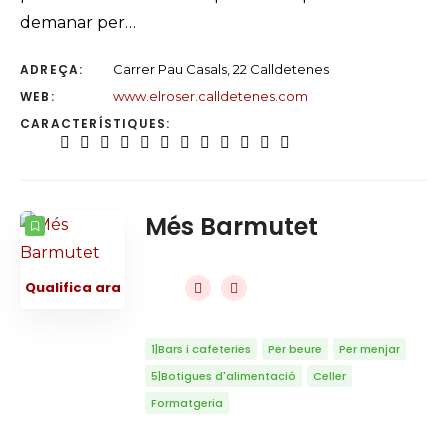
demanar per…
ADREÇA:
Carrer Pau Casals, 22 Calldetenes
WEB:
www.elroser.calldetenes.com
CARACTERÍSTIQUES:
Més Barmutet
Qualifica ara
1|Bars i cafeteries
Per beure
Per menjar
5|Botigues d'alimentació
Celler
Formatgeria