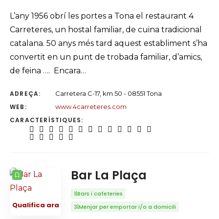
L’any 1956 obrí les portes a Tona el restaurant 4
Carreteres, un hostal familiar, de cuina tradicional
catalana. 50 anys més tard aquest establiment s’ha
convertit en un punt de trobada familiar, d’amics,
de feina …. Encara…
ADREÇA:
Carretera C-17, km 50 - 08551 Tona
WEB:
www.4carreteres.com
CARACTERÍSTIQUES:
Bar La Plaça
1|Bars i cafeteries
Qualifica ara
3|Menjar per emportar i/o a domicili