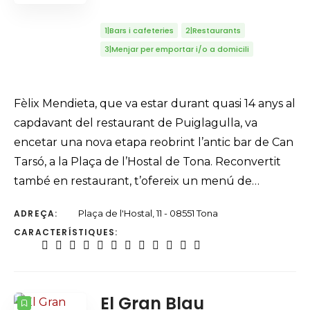
1|Bars i cafeteries
2|Restaurants
3|Menjar per emportar i/o a domicili
Fèlix Mendieta, que va estar durant quasi 14 anys al
capdavant del restaurant de Puiglagulla, va
encetar una nova etapa reobrint l’antic bar de Can
Tarsó, a la Plaça de l’Hostal de Tona. Reconvertit
també en restaurant, t’ofereix un menú de…
ADREÇA:
Plaça de l'Hostal, 11 - 08551 Tona
CARACTERÍSTIQUES:
El Gran Blau