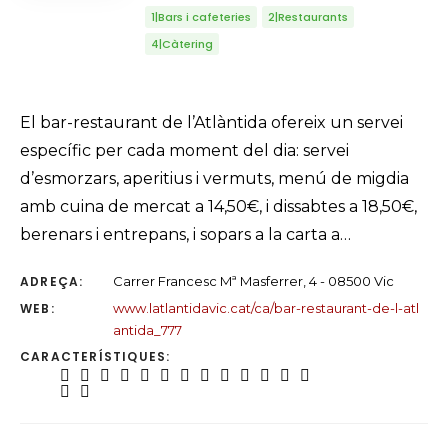
1|Bars i cafeteries
2|Restaurants
4|Càtering
El bar-restaurant de l’Atlàntida ofereix un servei
específic per cada moment del dia: servei
d’esmorzars, aperitius i vermuts, menú de migdia
amb cuina de mercat a 14,50€, i dissabtes a 18,50€,
berenars i entrepans, i sopars a la carta a…
ADREÇA:
Carrer Francesc Mª Masferrer, 4 - 08500 Vic
WEB:
www.latlantidavic.cat/ca/bar-restaurant-de-l-atl
antida_777
CARACTERÍSTIQUES: