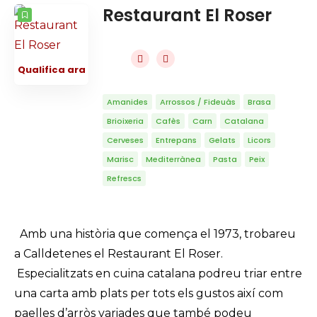
Restaurant El Roser
Qualifica ara
Amanides
Arrossos / Fideuàs
Brasa
Brioixeria
Cafès
Carn
Catalana
Cerveses
Entrepans
Gelats
Licors
Marisc
Mediterrànea
Pasta
Peix
Refrescs
Amb una història que comença el 1973, trobareu
a Calldetenes el Restaurant El Roser.
Especialitzats en cuina catalana podreu triar entre
una carta amb plats per tots els gustos així com
paelles d’arròs variades que també podeu