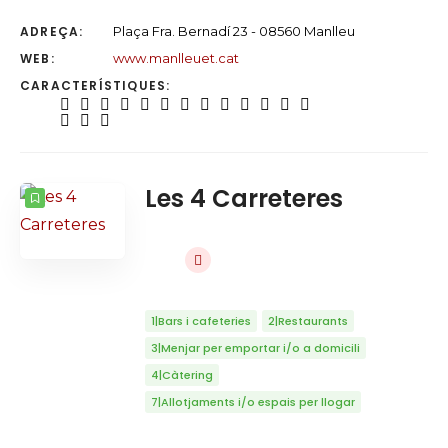
ADREÇA:
Plaça Fra. Bernadí 23 - 08560 Manlleu
WEB:
www.manlleuet.cat
CARACTERÍSTIQUES:
Les 4 Carreteres
1|Bars i cafeteries
2|Restaurants
3|Menjar per emportar i/o a domicili
4|Càtering
7|Allotjaments i/o espais per llogar