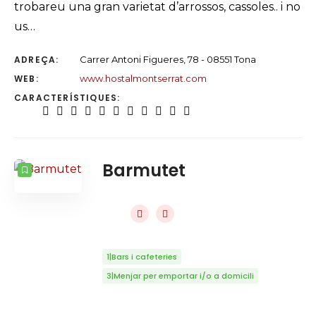
trobareu una gran varietat d’arrossos, cassoles.. i no
us…
ADREÇA:
Carrer Antoni Figueres, 78 - 08551 Tona
WEB:
www.hostalmontserrat.com
CARACTERÍSTIQUES:
Barmutet
1|Bars i cafeteries
3|Menjar per emportar i/o a domicili