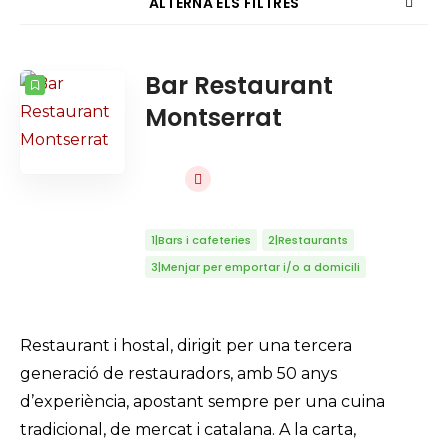
ALTERNA ELS FILTRES
COMPTADOR
ORDENAT PER
Bar Restaurant
Cercar
Montserrat
ORDRE
1|Bars i cafeteries
2|Restaurants
3|Menjar per emportar i/o a domicili
Restaurant i hostal, dirigit per una tercera
generació de restauradors, amb 50 anys
d’experiència, apostant sempre per una cuina
tradicional, de mercat i catalana. A la carta,