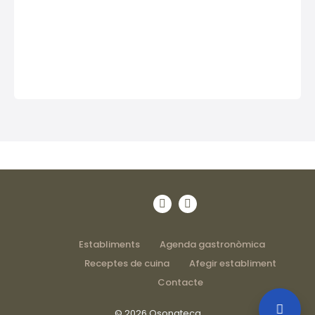
Establiments
Agenda gastronòmica
Receptes de cuina
Afegir establiment
Contacte
© 2026 Osonateca