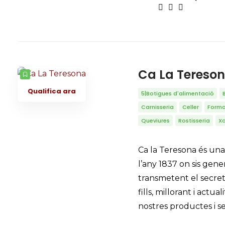
Ca La Tereso
Qualifica ara
5|Botigues d'alimentació
Carnisseria
Celler
Forma
Queviures
Rostisseria
Xa
Ca la Teresona és una
l’any 1837 on sis gene
transmetent el secret
fills, millorant i actua
nostres productes i se