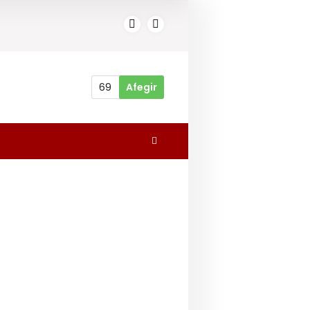
69
Afegir