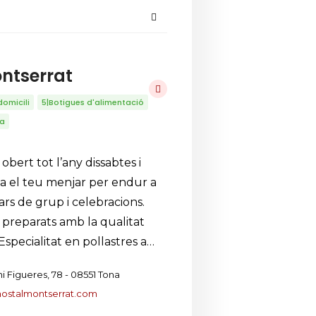
ontserrat
domicili
5|Botigues d'alimentació
ia
bert tot l’any dissabtes i
 el teu menjar per endur a
rs de grup i celebracions.
s preparats amb la qualitat
Especialitat en pollastres a…
i Figueres, 78 - 08551 Tona
hostalmontserrat.com