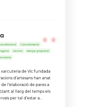
na
Bacallaneria
Cansaladeria
tgeria
Làctics
Menjar preparat
rcuteria
 xarcuteria de Vic fundada
racions d’artesans han anat
 de l’elaboració de pares a
litzant al llarg del temps els
rveis per tal d’estar a…