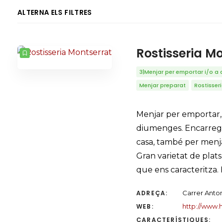
ALTERNA ELS FILTRES
COMPTADOR
ORDENAT PER
ORDRE
Rostisseria M
3|Menjar per emportar i/o a 
Menjar preparat
Rostisser
Menjar per emportar, o
diumenges. Encarrega
casa, també per menja
Gran varietat de plat
que ens caracteritza. 
ADREÇA:
Carrer Anton
WEB:
http://www.
CARACTERÍSTIQUES: