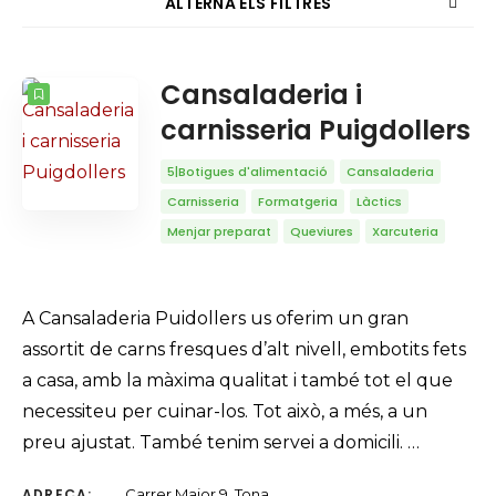
ALTERNA ELS FILTRES
COMPTADOR
ORDENAT PER
Cansaladeria i
Cercar
carnisseria Puigdollers
ORDRE
5|Botigues d'alimentació
Cansaladeria
Carnisseria
Formatgeria
Làctics
Menjar preparat
Queviures
Xarcuteria
A Cansaladeria Puidollers us oferim un gran
assortit de carns fresques d’alt nivell, embotits fets
a casa, amb la màxima qualitat i també tot el que
necessiteu per cuinar-los. Tot això, a més, a un
preu ajustat. També tenim servei a domicili. …
ADREÇA:
Carrer Major 9, Tona