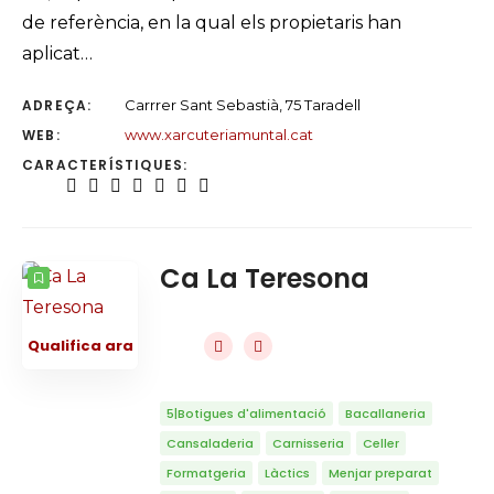
de referència, en la qual els propietaris han
aplicat…
ADREÇA:
Carrrer Sant Sebastià, 75 Taradell
WEB:
www.xarcuteriamuntal.cat
CARACTERÍSTIQUES:
Ca La Teresona
Qualifica ara
5|Botigues d'alimentació
Bacallaneria
Cansaladeria
Carnisseria
Celler
Formatgeria
Làctics
Menjar preparat