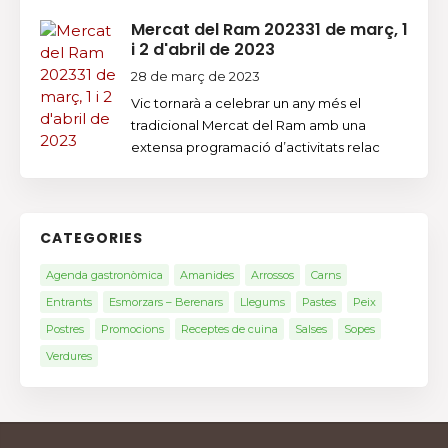
Mercat del Ram 202331 de març, 1
i 2 d'abril de 2023
28 de març de 2023
Vic tornarà a celebrar un any més el
tradicional Mercat del Ram amb una
extensa programació d’activitats relac
CATEGORIES
Agenda gastronòmica
Amanides
Arrossos
Carns
Entrants
Esmorzars – Berenars
Llegums
Pastes
Peix
Postres
Promocions
Receptes de cuina
Salses
Sopes
Verdures