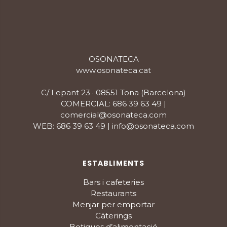
OSONATECA
www.osonateca.cat
C/ Lepant 23 · 08551 Tona (Barcelona)
COMERCIAL: 686 39 63 49 |
comercial@osonateca.com
WEB: 686 39 63 49 | info@osonateca.com
ESTABLIMENTS
Bars i cafeteries
Restaurants
Menjar per emportar
Càterings
Botigues d’alimentació