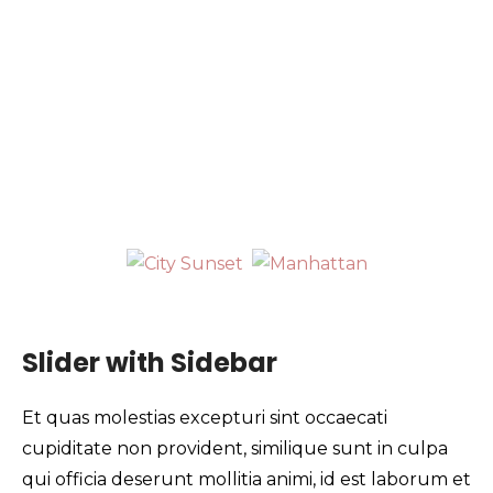
City Sunset
Lorem ipsum dolor sit amet, consectetur adipisicing elit,
eiusmod tempor incididunt ut labore et dolore magna a
Ut enim ad minim veniam, quis nostrud exercitation ull
laboris nisi ut aliquip ex ea commodo consequat.
Lorem ipsum
Slider with Sidebar
Et quas molestias excepturi sint occaecati
cupiditate non provident, similique sunt in culpa
qui officia deserunt mollitia animi, id est laborum et