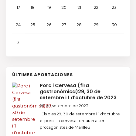
17
18
19
20
21
22
23
24
25
26
27
28
29
30
31
ÚLTIMES APORTACIONES
Porc i Cervesa (fira
gastronòmica)29, 30 de
setembre i 1 d'octubre de 2023
28 de setembre de 2023
Els dies 29, 30 de setembre i 1 d'octubre
el porc i la cervesa tornaran a ser
protagonistes de Manlleu