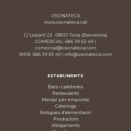
OSONATECA
www.osonateca.cat
C/ Lepant 23 · 08551 Tona (Barcelona)
COMERCIAL: 686 39 63 49 |
comercial@osonateca.com
WEB: 686 39 63 49 | info@osonateca.com
ESTABLIMENTS
Bars i cafeteries
Restaurants
Menjar per emportar
Càterings
Botigues d’alimentació
Productors
Allotjaments