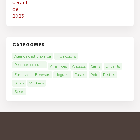
CATEGORIES
Agenda gastronòmica
Promocions
Receptes de cuina
Amanides
Arrossos
Carns
Entrants
Esmorzars – Berenars
Llegums
Pastes
Peix
Postres
Sopes
Verdures
Salses