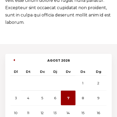
velit esse cillum dolore eu fugiat nulla pariatur.
Excepteur sint occaecat cupidatat non proident,
sunt in culpa qui officia deserunt mollit anim id est
laborum.
AGOST 2026
Dl
Dt
Dc
Dj
Dv
Ds
Dg
1
2
3
4
5
6
7
8
9
10
11
12
13
14
15
16